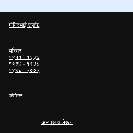
गोविंदभाई श्रॉफ
चरित्र
१९११ - १९३७
१९३७ - १९४८
१९४८ - २००२
परिशिष्ट
अभ्यास व लेखन